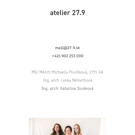
atelier 27.9
mail@27-9.sk
+421 902 253 000
MSc MArch Michaela Pivoňková, 2735 AA
Ing. arch. Lenka Némethová
Ing. arch. Katarína Siváková